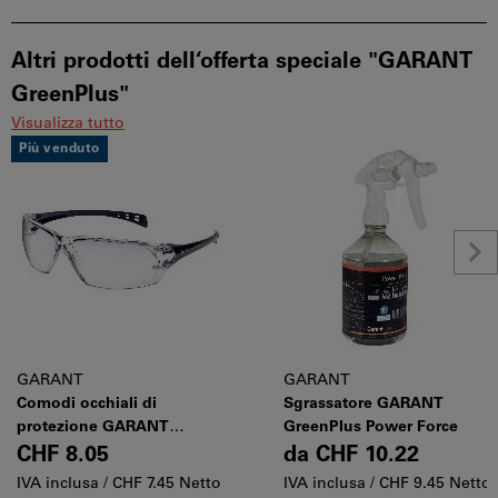
Altri prodotti dell‘offerta speciale "GARANT
GreenPlus"
Visualizza tutto
Più venduto
GARANT
GARANT
Comodi occhiali di
Sgrassatore GARANT
protezione GARANT
GreenPlus Power Force
GreenPlus, Tinta delle lenti:
CHF 8.05
da
CHF 10.22
CLEAR
IVA inclusa /
CHF 7.45 Netto
IVA inclusa /
CHF 9.45 Netto