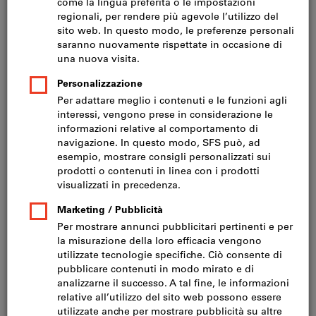
Prezzo per 1 Articolo (CHF 61.62 / 100 Millilitre)
IVA inclusa
Prezzo più spese di spedizione
IVA esclusa CHF 28.50
Quantità
Nel carrello
Disponibile a magazzino
Aggiungi alla lista dei preferiti
Condividi articolo
Catalogo sfogliabile