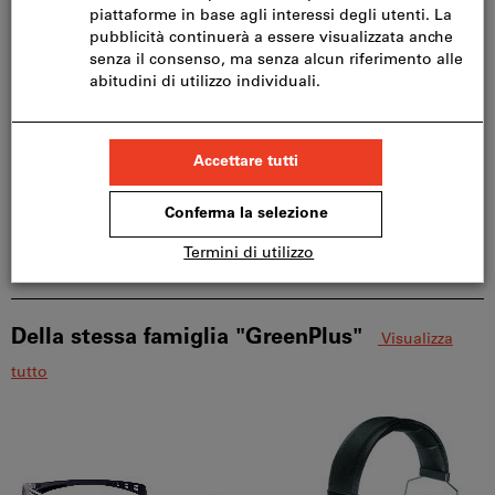
Offerte
Dettagli prodotto
Descrizione
Download & documenti
Della stessa famiglia "GreenPlus"
Visualizza
tutto