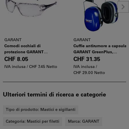
GARANT
GARANT
Comodi occhiali di
Cuffie antirumore a capsula
protezione GARANT
GARANT GreenPlus,
GreenPlus, Tinta delle lenti:
Modello: 33
CHF 8.05
CHF 31.35
CLEAR
IVA inclusa /
CHF 7.45 Netto
IVA inclusa /
CHF 29.00 Netto
Ulteriori termini di ricerca e categorie
Tipo di prodotto:
Mastici e sigillanti
Categoria:
Mastici per filetti
Marca:
GARANT