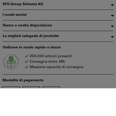
Piè
SFS Group Schweiz AG
di
I nostri servizi
pagina
Siamo a vostra disposizione
Le migliori categorie di prodotto
Ordinare in modo rapido e sicuro
200.000 articoli presenti
Consegna entro 48h
Massima capacità di consegna
Modalità di pagamento
Seguiteci