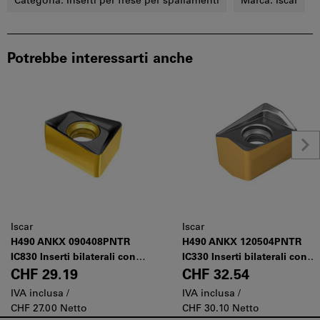
Categoria:
Inserti per frese per spallamenti
Marca:
Iscar
Potrebbe interessarti anche
Iscar
Iscar
H490 ANKX 090408PNTR
H490 ANKX 120504PNTR
IC830 Inserti bilaterali con 4
IC330 Inserti bilaterali con 4
taglienti elicoidali
taglienti elicoidali (linea
CHF 29.19
CHF 32.54
HELIDO 490)
IVA inclusa /
IVA inclusa /
CHF 27.00 Netto
CHF 30.10 Netto