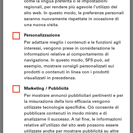
Prezzo per 1 Articolo
IVA inclusa
Prezzo più spese di spedizione
IVA esclusa CHF 27.00
Quantità minima d‘ordine 10 articoli
Ordinabili per multipli di: 10 articoli
Quantità
Nel carrello
Consegna in 3-4 giorni lavorativi