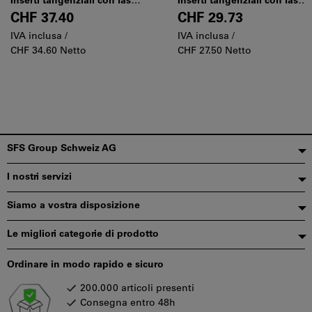
Inserti tangenziali con fase
Inserti tangenziali con fase
negativa di rinforzo, per
negativa di rinforzo, per
CHF 37.40
CHF 29.73
condizioni sfavorevoli
condizioni sfavorevoli
IVA inclusa /
IVA inclusa /
CHF 34.60 Netto
CHF 27.50 Netto
Piè
SFS Group Schweiz AG
di
I nostri servizi
pagina
Siamo a vostra disposizione
Le migliori categorie di prodotto
Ordinare in modo rapido e sicuro
200.000 articoli presenti
Consegna entro 48h