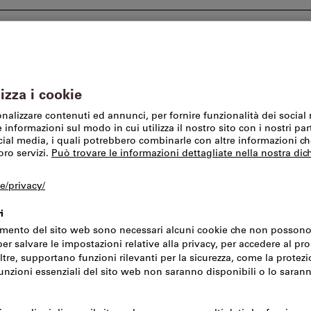
I nostri marchi
SFS Group Schweiz AG
Offerte %
er spallamenti
Fresa per spallamenti ad inserti
Questo prodotto è dispo
T290 ELN D14-
a fissaggio ta
MASTER
Codice art.:
2048398
N. 