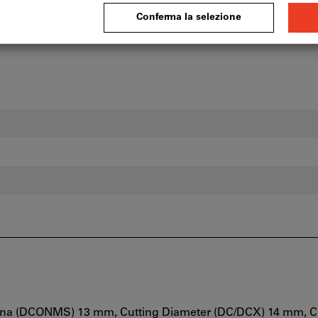
hina (DCONMS) 13 mm, Cutting Diameter (DC/DCX) 14 mm, C