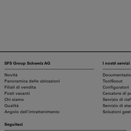
Piè
SFS Group Schweiz AG
I nostri servizi
di
Novità
Documentazi
pagina
Panoramica delle ubicazioni
ToolScout
Filiali di vendita
Configuratori
Posti vacanti
Cercatore di p
Chi siamo
Servizio di riaf
Qualità
Servizio di st
Angolo dell'intrattenimento
Soluzioni gest
Seguiteci