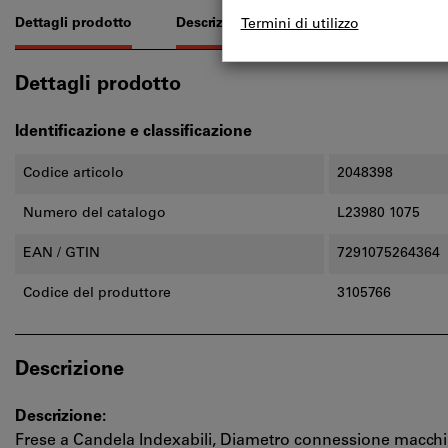
Dettagli prodotto
Descrizione
Dettagli prodotto
Identificazione e classificazione
Codice articolo
2048398
Numero del catalogo
L23980 1075
EAN / GTIN
7291075264364
Codice del produttore
3105766
Descrizione
Descrizione:
Frese a Candela Indexabili, Diametro connessione macc