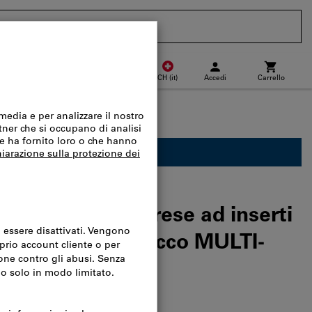
CH
(
it
)
Accedi
Carrello
Punto di ritiro
Acquisto veloce
nibile solo per i clienti Business.
03-MMT08-05 Frese ad inserti
ngenziale ed attacco MULTI-
del catalogo:
L23980 1075