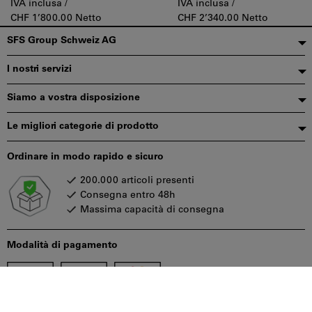
IVA inclusa /
IVA inclusa /
CHF 1’800.00 Netto
CHF 2’340.00 Netto
Piè
SFS Group Schweiz AG
di
I nostri servizi
pagina
Siamo a vostra disposizione
Le migliori categorie di prodotto
Ordinare in modo rapido e sicuro
200.000 articoli presenti
Consegna entro 48h
Massima capacità di consegna
Modalità di pagamento