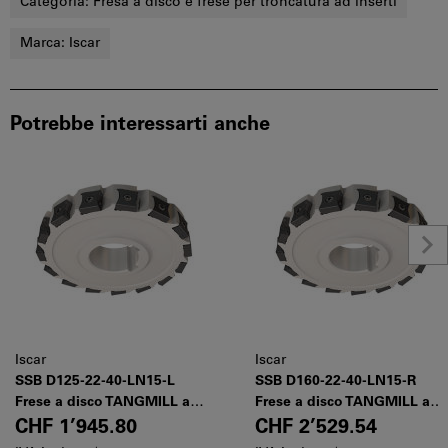
Categoria:
Fresa a disco e frese per troncatura ad inserti
Marca:
Iscar
Potrebbe interessarti anche
Iscar
Iscar
SSB D125-22-40-LN15-L
SSB D160-22-40-LN15-R
Frese a disco TANGMILL a
Frese a disco TANGMILL a
profilo parziale, con Inserti
profilo parziale, con Inserti
CHF 1’945.80
CHF 2’529.54
LNKX.
LNKX.