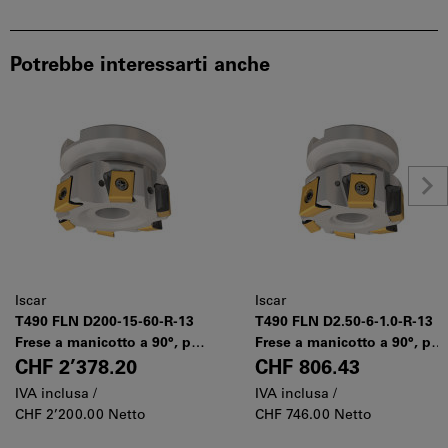
Potrebbe interessarti anche
Iscar
Iscar
T490 FLN D200-15-60-R-13
T490 FLN D2.50-6-1.0-R-13
Frese a manicotto a 90°, per
Frese a manicotto a 90°, per
inserti tangenziali con 4
inserti tangenziali con 4
CHF 2’378.20
CHF 806.43
taglienti elicoidali da 13
taglienti elicoidali da 13
IVA inclusa /
IVA inclusa /
mm
mm
CHF 2’200.00 Netto
CHF 746.00 Netto