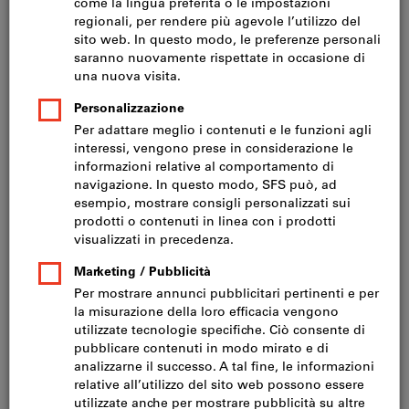
Prezzo per 1 Articolo
IVA inclusa
Prezzo più spese di spedizione
IVA esclusa CHF 2’970.00
Quantità
Nel carrello
Consegna in 3-4 giorni lavorativi
Si prega di notare i tempi di consegna prolungati: