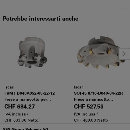
Potrebbe interessarti anche
Iscar
Iscar
FRMT D040A052-05-22-12
SOF45 8/16-D040-04-22R
Frese a manicotto per
Frese a manicotto
lavorazioni produttive di
multifunzionali per inserti
CHF 684.27
CHF 527.53
superfici 3D di palette
ottagonali, quadri e tondi,
IVA inclusa /
IVA inclusa /
turbina
con vari angoli d'attacco
CHF 633.00 Netto
CHF 488.00 Netto
Piè
SFS Group Schweiz AG