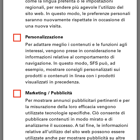
Prezzo per 1 Articolo
IVA inclusa
Prezzo più spese di spedizione
IVA esclusa CHF 1’470.00
Quantità
Nel carrello
Consegna in 3-4 giorni lavorativi
Si prega di notare i tempi di consegna prolungati: