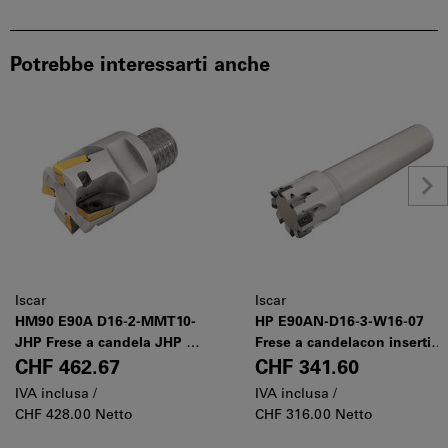
Potrebbe interessarti anche
Iscar
Iscar
HM90 E90A D16-2-MMT10-
HP E90AN-D16-3-W16-07
JHP Frese a candela JHP a
Frese a candelacon inserti
90° con connessione
HELIPLUS HP ANKT 0702
CHF 462.67
CHF 341.60
filettata MULTI-MASTER per
IVA inclusa /
IVA inclusa /
inserti HELI2000 ed
CHF 428.00 Netto
CHF 316.00 Netto
HELIMILL