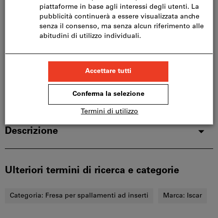
produttore, poiché non fa parte del nostro catalogo
e pertanto non è disponibile a magazzino.
Info
Aggiungi alla lista dei preferiti
Condividi articolo
Dettagli prodotto
Descrizione
Ulteriori termini di ricerca e categorie
Categoria:
Fresa per spallamenti ad inserti
Marca:
Iscar