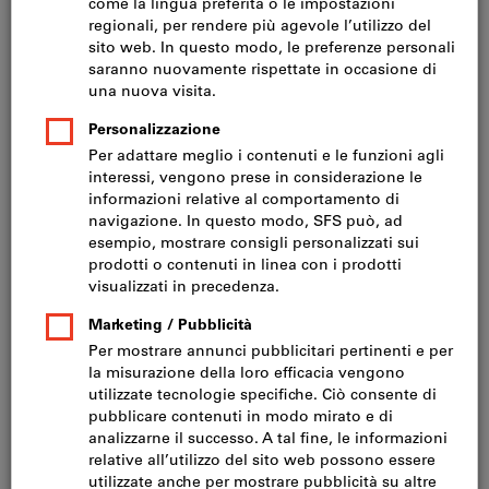
Prezzo per 1 Articolo
IVA inclusa
Prezzo più spese di spedizione
IVA esclusa CHF 495.00
Quantità
Nel carrello
Consegna in 3-4 giorni lavorativi
Si prega di notare i tempi di consegna prolungati:
Questo articolo si ordina direttamente dal