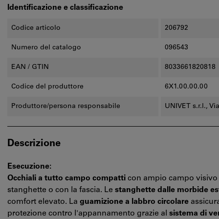
Identificazione e classificazione
Codice articolo
206792
Numero del catalogo
096543
EAN / GTIN
8033661820818
Codice del produttore
6X1.00.00.00
Produttore/persona responsabile
UNIVET s.r.l., Vi
Descrizione
Esecuzione:
Occhiali a tutto campo compatti
con ampio campo visivo se
stanghette o con la fascia. Le
stanghette dalle morbide est
comfort elevato. La
guarnizione a labbro circolare
assicura
protezione contro l'appannamento grazie al
sistema di ve