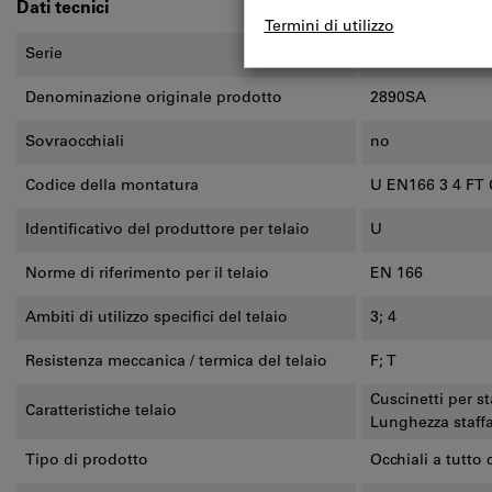
Dati tecnici
Serie
6X1
Denominazione originale prodotto
2890SA
Sovraocchiali
no
Codice della montatura
U EN166 3 4 FT
Identificativo del produttore per telaio
U
Norme di riferimento per il telaio
EN 166
Ambiti di utilizzo specifici del telaio
3; 4
Resistenza meccanica / termica del telaio
F; T
Cuscinetti per st
Caratteristiche telaio
Lunghezza staffa
Tipo di prodotto
Occhiali a tutto