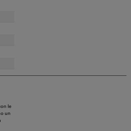
con le
no un
a