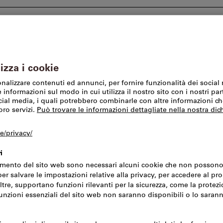
I nostri marchi
SFS Group Schweiz AG
Offerte %
li occhi
Occhiali a tutto campo
Occhiali a tu
Codice art.:
206792
N. d
Prezzo per 1 Articolo
IVA inclusa
Prezzo più spese di
IVA esclusa CHF 25.80