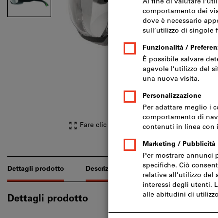
Fare clic per ingrandire l‘immagine
Dettagli prodotto
Descrizione
Download & documen
Dettagli prodotto