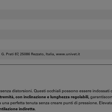
a G. Prati 87, 25086 Rezzato, Italia, www.univet.it
nza distorsioni. Questi occhiali possono essere indossati 
remità, con inclinazione e lunghezza regolabili,
garantisco
 una perfetta tenuta senza creare punti di pressione. Elevat
ntilazione indiretta
.