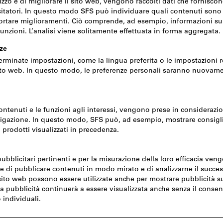
Quantità
Disponibile a magazzino
Aggiungi alla lista dei pref
Catalogo sfogliabile
Fare clic per ingrandire l‘imma
ti
Prodotti correlati
Dalla famiglia