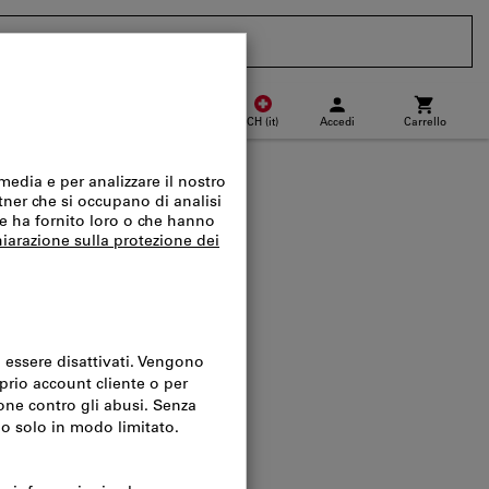
CH
(
it
)
Accedi
Carrello
Punto di ritiro
Acquisto veloce
tto campo 2890SA
el catalogo:
096543
 spedizione