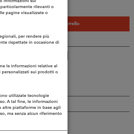
Nel carrello
eriti
Condividi articolo
gine