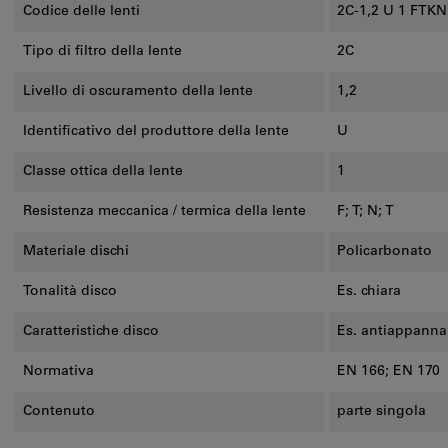
Codice delle lenti
2C-1,2 U 1 FTKN
Tipo di filtro della lente
2C
Livello di oscuramento della lente
1,2
Identificativo del produttore della lente
U
Classe ottica della lente
1
Resistenza meccanica / termica della lente
F; T; N; T
Materiale dischi
Policarbonato
Tonalità disco
Es. chiara
Caratteristiche disco
Es. antiappannan
Normativa
EN 166; EN 170
Contenuto
parte singola