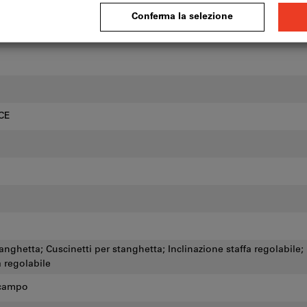
 CE
anghetta; Cuscinetti per stanghetta; Inclinazione staffa regolabile;
 regolabile
 campo