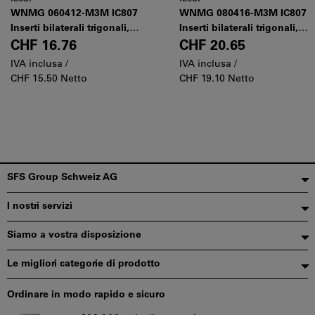
WNMG 060412-M3M IC807
WNMG 080416-M3M IC807
Inserti bilaterali trigonali,
Inserti bilaterali trigonali,
per acciai inox e acciai a
per acciai inox e acciai a
CHF 16.76
CHF 20.65
basso tenore di carbonio
basso tenore di carbonio
IVA inclusa /
IVA inclusa /
CHF 15.50 Netto
CHF 19.10 Netto
Piè
SFS Group Schweiz AG
di
I nostri servizi
pagina
Siamo a vostra disposizione
Le migliori categorie di prodotto
Ordinare in modo rapido e sicuro