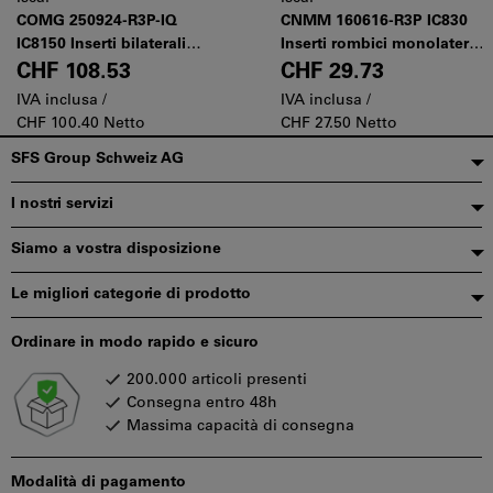
COMG 250924-R3P-IQ
CNMM 160616-R3P IC830
IC8150 Inserti bilaterali
Inserti rombici monolaterali
rombici a 80° con sede
a 80° per sgrossatura di
CHF 108.53
CHF 29.73
negativa a 7°, per tornitura
acciai
IVA inclusa /
IVA inclusa /
gravosa di acciai
CHF 100.40 Netto
CHF 27.50 Netto
Piè
SFS Group Schweiz AG
di
I nostri servizi
pagina
Siamo a vostra disposizione
Le migliori categorie di prodotto
Ordinare in modo rapido e sicuro
200.000 articoli presenti
Consegna entro 48h
Massima capacità di consegna
Modalità di pagamento