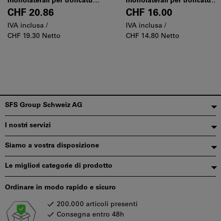
monolaterali per troncatura,
monolaterali per troncatura,
scanalatura ed incavatura,
scanalatura e incavatura di
CHF 20.86
CHF 16.00
per materiali soffici
barre, materiali duri e
IVA inclusa /
IVA inclusa /
applicazioni gravose
CHF 19.30 Netto
CHF 14.80 Netto
Piè
SFS Group Schweiz AG
di
I nostri servizi
pagina
Siamo a vostra disposizione
Le migliori categorie di prodotto
Ordinare in modo rapido e sicuro
200.000 articoli presenti
Consegna entro 48h