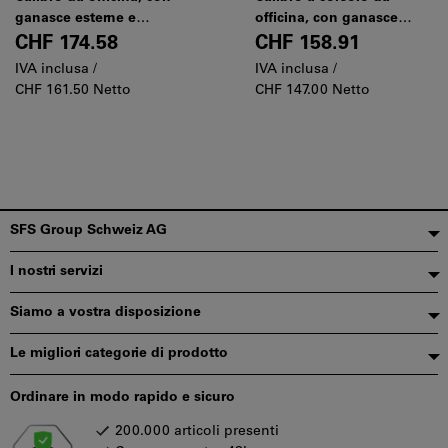
ganasce esterne e
officina, con ganasce
regolazione fine, 200 mm,
esterne, 200 mm, 0,02, mm
CHF 174.58
CHF 158.91
0,02, mm
IVA inclusa /
IVA inclusa /
CHF 161.50 Netto
CHF 147.00 Netto
Piè
SFS Group Schweiz AG
di
I nostri servizi
pagina
Siamo a vostra disposizione
Le migliori categorie di prodotto
Ordinare in modo rapido e sicuro
200.000 articoli presenti