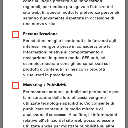
Prezzo per 1 Articolo
IVA inclusa
Prezzo più spese di spedizione
IVA esclusa CHF 5.55
Modello:
150
SILENT1
SILENT2
SILENT3
Vuoi ordinare più di un articolo?
Vai alla selezione veloce
Quantità
Nel carrello
Disponibile a magazzino
Aggiungi alla lista dei preferiti