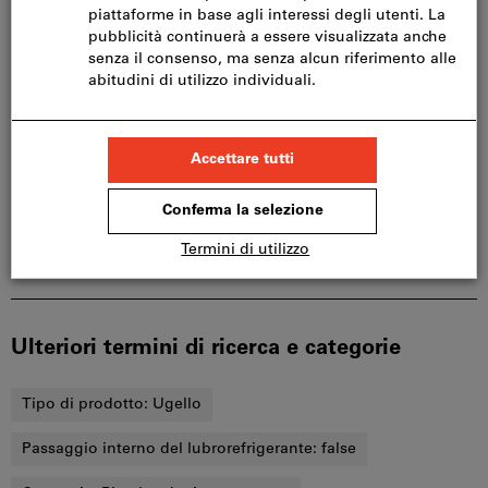
Condividi articolo
Catalogo sfogliabile
Dettagli prodotto
Descrizione
Download & documenti
Ulteriori termini di ricerca e categorie
Tipo di prodotto:
Ugello
Passaggio interno del lubrorefrigerante:
false