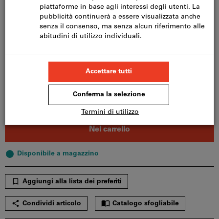
M1020
A1625
F1225
G1225
AS1225
C1225
C1625
G1630
L1020
M1225
Vuoi ordinare più di un articolo?
Vai alla selezione veloce
Quantità
Nel carrello
Disponibile a magazzino
Aggiungi alla lista dei preferiti
Condividi articolo
Catalogo sfogliabile