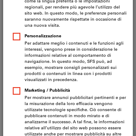
Prezzo per 1 Articolo
IVA inclusa
Prezzo più spese di spedizione
IVA esclusa CHF 43.40
Modello:
AS0616
C0616
D0605
G0618
M0618
A0820
C0820
D0807
A1020
C1020
D1009
A1225
D1210
F1020
G1020