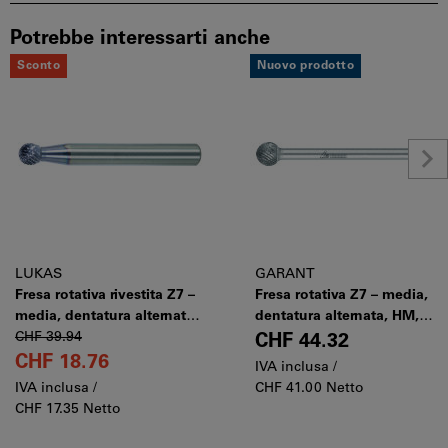
Potrebbe interessarti anche
Sconto
Nuovo prodotto
LUKAS
GARANT
Fresa rotativa rivestita Z7 –
Fresa rotativa Z7 – media,
media, dentatura alternata,
dentatura alternata, HM,
HM TiAlN, Modello: D0605
CHF 39.94
Modello: D0605
CHF 44.32
CHF 18.76
IVA inclusa /
IVA inclusa /
CHF 41.00 Netto
CHF 17.35 Netto