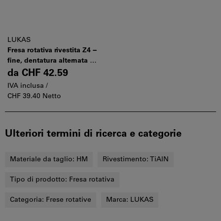
LUKAS
Fresa rotativa rivestita Z4 −
fine, dentatura alternata HM
TiAlN
da
CHF 42.59
IVA inclusa /
CHF 39.40 Netto
Ulteriori termini di ricerca e categorie
Materiale da taglio:
HM
Rivestimento:
TiAlN
Tipo di prodotto:
Fresa rotativa
Categoria:
Frese rotative
Marca:
LUKAS