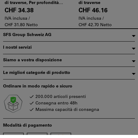
di traverse, Per profondità
di traverse
scaffale: 400mm
CHF 34.38
CHF 46.16
IVA inclusa /
IVA inclusa /
CHF 31.80 Netto
CHF 42.70 Netto
Piè
SFS Group Schweiz AG
di
I nostri servizi
pagina
Siamo a vostra disposizione
Le migliori categorie di prodotto
Ordinare in modo rapido e sicuro
200.000 articoli presenti
Consegna entro 48h
Massima capacità di consegna
Modalità di pagamento