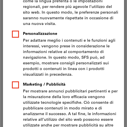
Prezzo per 1 Articolo
IVA inclusa
Prezzo più spese di spedizione
IVA esclusa CHF 102.00
Per profondità raccordo scaffale (mm):
400
500
Quantità
Nel carrello