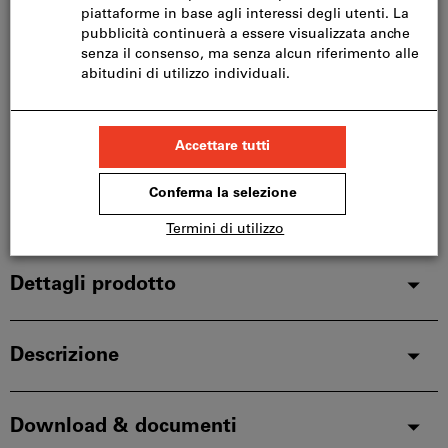
Nel carrello
Consegna
Consegna su richiesta
Aggiungi alla lista dei preferiti
Condividi articolo
Catalogo sfogliabile
Dettagli prodotto
Descrizione
Download & documenti