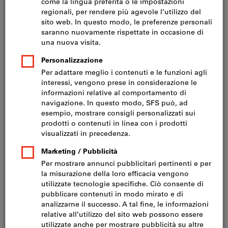
Prezzo per 1 Articolo
IVA inclusa
Prezzo più spese di spedizione
IVA esclusa CHF 521.00
Altezza / larghezza ripiani (mm):
1981/1536
2438/1536
3048/1536
1981/1841
2438/1841
3048/1841
1981/2146
2438/2146
3048/2146
1981/2450
2438/2450
3048/2450
Vuoi ordinare più di un articolo?
Vai alla selezione veloce
Quantità