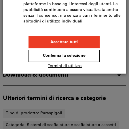
Aggiungi alla lista dei preferiti
Condividi articolo
Catalogo sfogliabile
Dettagli prodotto
Descrizione
Download & documenti
Ulteriori termini di ricerca e categorie
Tipo di prodotto:
Paraspigoli
Categoria:
Sistemi di scaffalature e scaffalature a cassetti