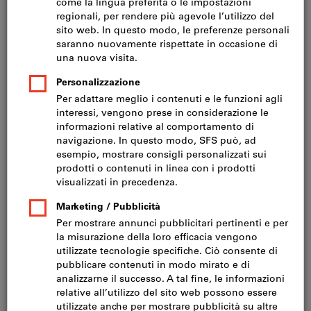
Prezzo per 1 Articolo
IVA inclusa
Prezzo più spese di spedizione
IVA esclusa CHF 63.40
Forma:
L
U
Quantità
Nel carrello
Disponibile a magazzino