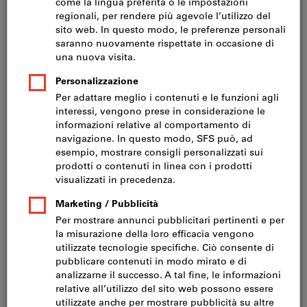
Prezzo per 1 Articolo
IVA inclusa
Prezzo più spese di spedizione
IVA esclusa CHF 35.30
Quantità
Nel carrello
Disponibile a magazzino
Aggiungi alla lista dei preferiti
Condividi articolo
Catalogo sfogliabile