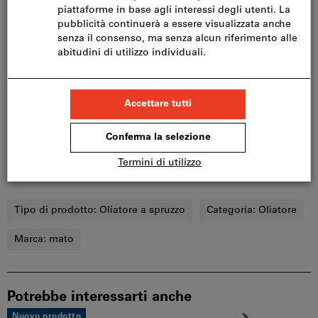
Dettagli prodotto
Descrizione
Download & documenti
Ulteriori termini di ricerca e categorie
Tipo di prodotto:
Oliatore a spruzzo
Categoria:
Oliatore
Marca:
mato
Potrebbe interessarti anche
Nuovo prodotto