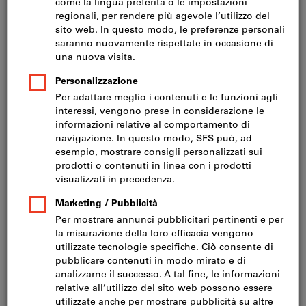
Prezzo per 1 Articolo
IVA inclusa
Prezzo più spese di spedizione
IVA esclusa CHF 74.40
Quantità
Nel carrello
Disponibile a magazzino
Aggiungi alla lista dei preferiti
Condividi articolo
Catalogo sfogliabile