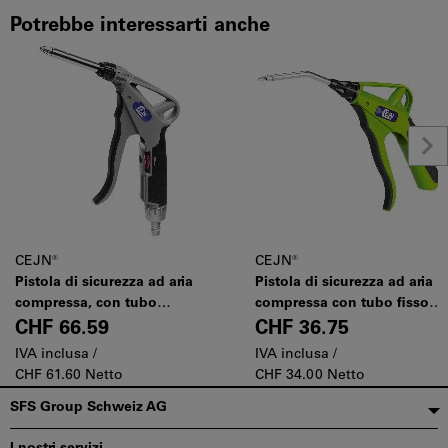
Potrebbe interessarti anche
CEJN®
CEJN®
Pistola di sicurezza ad aria
Pistola di sicurezza ad aria
compressa, con tubo
compressa con tubo fisso
“StarTip” Raccordo
“StarTip”, Lunghezza tubo:
CHF 66.59
CHF 36.75
dell’aria, Modello: STAR
90
IVA inclusa /
IVA inclusa /
CHF 61.60 Netto
CHF 34.00 Netto
Piè
SFS Group Schweiz AG
di