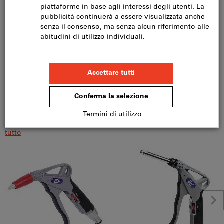
Dettagli prodotto
Descrizione
Download & documenti
Della stessa famiglia "CEJN 320"
Visualizza
tutto