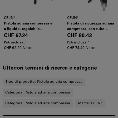
CEJN®
CEJN®
Pistola ad aria compressa e
Pistola di sicurezza ad aria
a liquido, regolabile
compressa, con tubo
Raccordo dell’acqua
“StarTip” Raccordo dell’aria
CHF 67.24
CHF 80.43
IVA inclusa /
IVA inclusa /
CHF 62.20 Netto
CHF 74.40 Netto
Ulteriori termini di ricerca e categorie
Tipo di prodotto:
Pistola ad aria compressa
Categoria:
Pistole ad aria compressa
Categoria:
Pistole ad aria compressa
Marca:
CEJN®