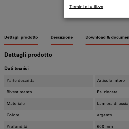
Dettagli prodotto
Descrizione
Download & documen
Dettagli prodotto
Dati tecnici
Parte descritta
Articolo intero
Rivestimento
Es. zincata
Materiale
Lamiera di accia
Colore
argento
Profondità
600 mm