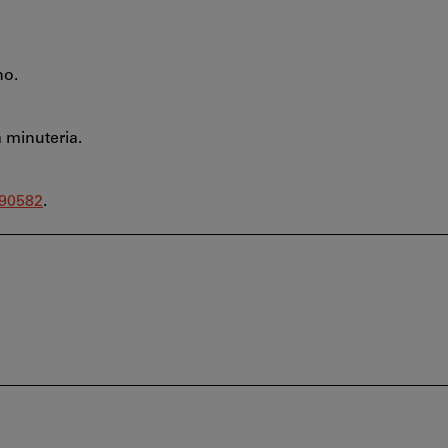
no.
 minuteria.
90582
.