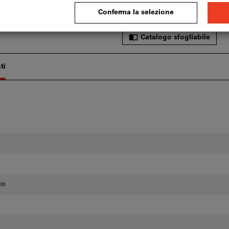
Aggiungi alla lista dei pref
Catalogo sfogliabile
ti
io