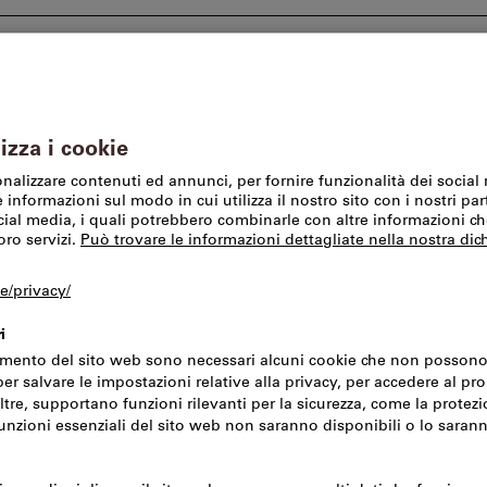
I nostri marchi
SFS Group Schweiz AG
Offerte %
Magazzino e tecnologia per l’ambiente
Scaffali
Ricambi e
Questo prodotto è dispo
Divisori in lamie
Altezza × pro
Codice art.:
641055
N. d