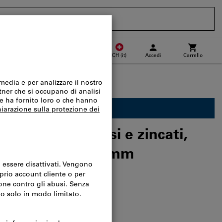
CH
(
it
)
Accedi
Carrello
Punto di ritiro
Acquisto veloce
 accessori per scaffali
nibile solo per i clienti Business.
ra inseribili, fissi e zincati,
fondità: 210X600mm
el catalogo:
990583