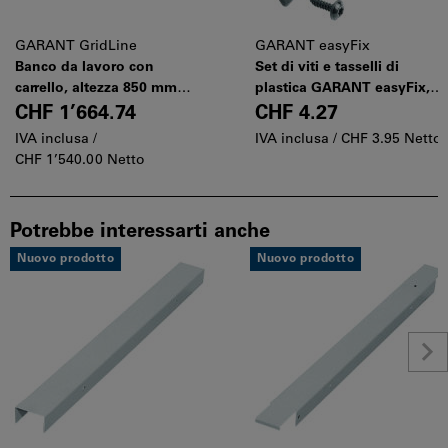
GARANT GridLine
GARANT easyFix
Banco da lavoro con
Set di viti e tasselli di
carrello, altezza 850 mm
plastica GARANT easyFix,
con pannello in faggio
Modello: 4
CHF 1’664.74
CHF 4.27
multiplex, 20×20G,
IVA inclusa /
IVA inclusa /
CHF 3.95 Netto
Lunghezza piano: 1500mm
CHF 1’540.00 Netto
Potrebbe interessarti anche
Nuovo prodotto
Nuovo prodotto