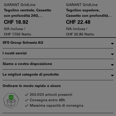
GARANT GridLine
GARANT GridLine
Tegolino centrale, Cassetto
Tegolino superiore,
con profondità 24G,
Cassetto con profondità
Modello: 1
20G, Modello: 1
CHF 18.92
CHF 22.48
IVA inclusa /
IVA inclusa /
CHF 17.50 Netto
CHF 20.80 Netto
Piè
SFS Group Schweiz AG
di
I nostri servizi
pagina
Siamo a vostra disposizione
Le migliori categorie di prodotto
Ordinare in modo rapido e sicuro
200.000 articoli presenti
Consegna entro 48h
Massima capacità di consegna