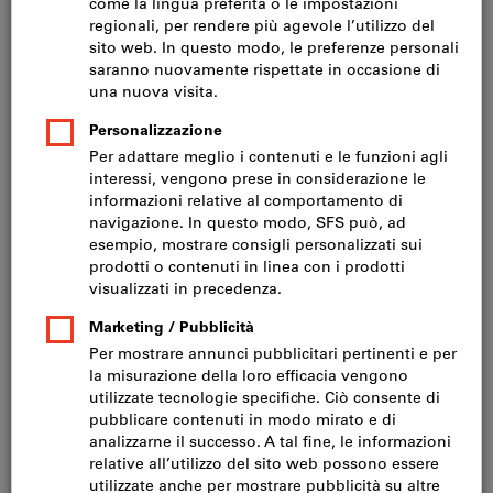
Prezzo per 1 Articolo
IVA inclusa
Prezzo più spese di spedizione
IVA esclusa CHF 17.20
Verniciatura metallo:
Scegliere
Quantità
Nel carrello