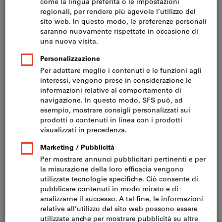
Prezzo set 5 articoli (CHF 10.12 / 1 Articolo)
IVA inclusa
Prezzo più spese di spedizione
IVA esclusa CHF 46.80
Dimensioni in G:
16X16
20X16
26X16
36X16
12X20
20X20
26X20
36X20
20X24
26X24
36X24
46X24
56X24
Vuoi ordinare più di un articolo?
Vai alla selezione veloce
Quantità