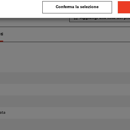
Le configurazioni standard in 
Aggiungi alla lista dei pref
ti
ata