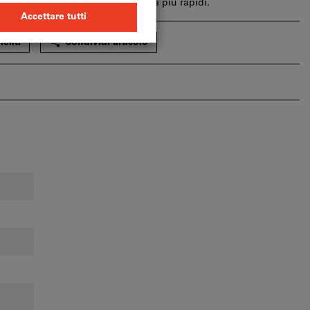
genere, hanno i tempi di consegna più rapidi.
eriti
Condividi articolo