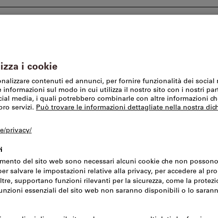
I nostri marchi
SFS Group Schweiz AG
Offerte %
Magazzino e tecnologia per l’ambiente
Scaffali
Sistemi d
Nuovo prodotto
Questo prodotto è dispo
Parete laterale
profondità 20G,
2000mm
Codice art.:
726918
N. d