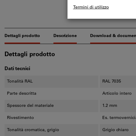
Dettagli prodotto
Descrizione
Download & documen
Dettagli prodotto
Dati tecnici
Tonalità RAL
RAL 7035
Parte descritta
Articolo intero
Spessore del materiale
1.2 mm
Rivestimento
Es. termovernici
Tonalità cromatica, grigio
Grigio chiaro