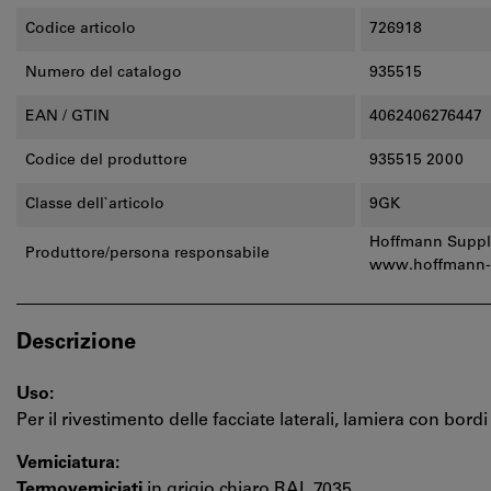
Codice articolo
726918
Numero del catalogo
935515
EAN / GTIN
4062406276447
Codice del produttore
935515 2000
Classe dell`articolo
9GK
Hoffmann Supply
Produttore/persona responsabile
www.hoffmann-
Descrizione
Uso:
Per il rivestimento delle facciate laterali, lamiera con bord
Verniciatura:
Termoverniciati
in grigio chiaro RAL 7035.