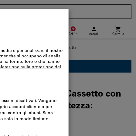
CH
(
it
)
Accedi
Carrello
Punto di ritiro
Acquisto veloce
i scaffalature e scaffalature a cassetti
nibile solo per i clienti Business.
 per tapparella, Cassetto con
 Per spalle di altezza:
el catalogo:
935515