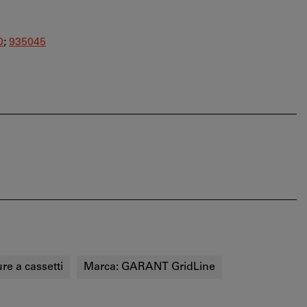
0
;
935045
ure a cassetti
Marca:
GARANT GridLine