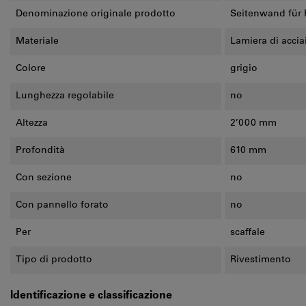
Denominazione originale prodotto
Seitenwand für 
Materiale
Lamiera di accia
Colore
grigio
Lunghezza regolabile
no
Altezza
2’000 mm
Profondità
610 mm
Con sezione
no
Con pannello forato
no
Per
scaffale
Tipo di prodotto
Rivestimento
Identificazione e classificazione