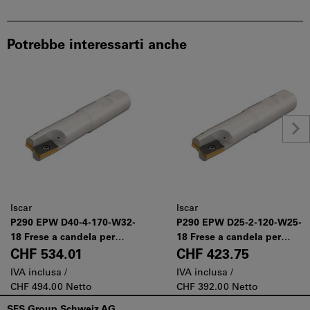
Potrebbe interessarti anche
Iscar
Iscar
P290 EPW D40-4-170-W32-
P290 EPW D25-2-120-W25-
18 Frese a candela per
18 Frese a candela per
sporgenze elevate, per
sporgenze elevate, per
CHF 534.01
CHF 423.75
inserti da 12 e 18 mm
inserti da 12 e 18 mm
IVA inclusa /
IVA inclusa /
CHF 494.00 Netto
CHF 392.00 Netto
Piè
SFS Group Schweiz AG